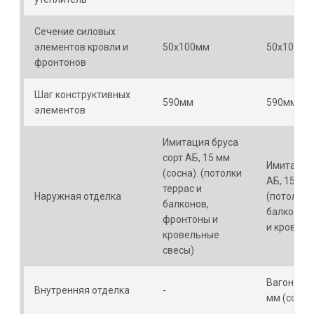
Сечение силовых
элементов кровли и
50х100мм
50х100мм
фронтонов
Шаг конструктивных
590мм
590мм
элементов
Имитация бруса
сорт АБ, 15 мм
Имитация 
(сосна). (потолки
АБ, 15 мм 
террас и
Наружная отделка
(потолки 
балконов,
балконов
фронтоны и
и кровель
кровельные
свесы)
Вагонка с
Внутренняя отделка
-
мм (сосна