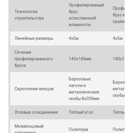
Профилированый
Профилир
Технология
брус
брус каме
строительства
естественной
сушки
влажности
Линейные размеры
4х5м
4х5м
Сечение
профилированного
145х145мм
140х140м
бруса
Березовые
Березовые
нагеля и
Скрепление венцов
металлич
металлические
скобы 8х
скобы 8х200мм
Угловые ссоединения
Теплый угол
Теплый уг
Межвенцовый
Политерм
Политерм
утеплитель