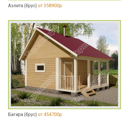
Аэлита (брус)
от 358900р.
Багира (брус)
от 454700р.