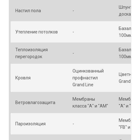
Шпунтова
Настил пола
-
доска
Базальто
Утепление потолков
-
100мм
Теплоизоляция
Базальто
-
перегородок
100мм
Оцинкованный
Цветной 
Кровля
профнастил
Grand Line
Grand Line
Мембраны
Мембраны
Ветровлагозащита
класса "А" и "АМ"
"А" и "АМ"
Мембраны
Пароизоляция
-
"FB" и "D"