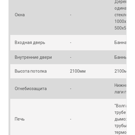
Деревянн
одинарн
Окна
-
стеклопа
1000х500м
500х500мм
Входная дверь
-
Банная – 
Внутренние двери
-
Банные – 
Высота потолка
2100мм
2100мм
Нижняя об
Огнебиозащита
-
лаги пола
"Волга"с 
трубе 50л
Печь
-
дымоходо
трубы и
термозащ