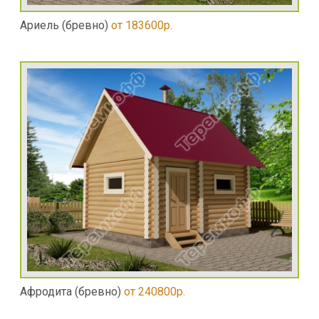
Ариель (бревно)
от 183600р.
Афродита (бревно)
от 240800р.