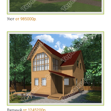
Уют
от 985000р.
Видный
от 1245200р.