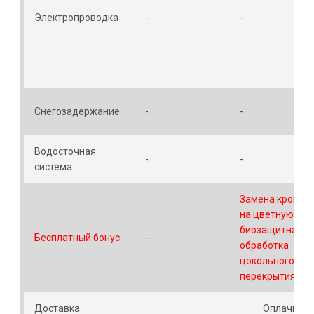
Электропроводка
-
-
Снегозадержание
-
-
Водосточная
-
-
система
Замена кровли
на цветную или
биозащитная
Бесплатный бонус
---
обработка
цокольного
перекрытия
Доставка
Оплачивае