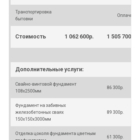
Транспортировка
Оплачивае
бытовки
Стоимость
1 062 600р.
1 505 700р.
Дополнительные услуги:
Свайно-винтовой фундамент
86 300р.
108х2500мм
Фундамент на забивных
железобетонных сваях
89 300р.
150х150х3000мм
Отделка цоколя фундамента цветным
61 300р.