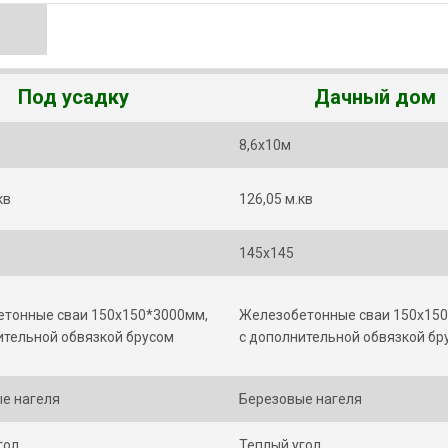
Под усадку
Дачный дом
8,6х10м
кв
126,05 м.кв
145х145
тонные сваи 150х150*3000мм,
Железобетонные сваи 150х15
ительной обвязкой брусом
с дополнительной обвязкой бр
е нагеля
Березовые нагеля
гол
Теплый угол