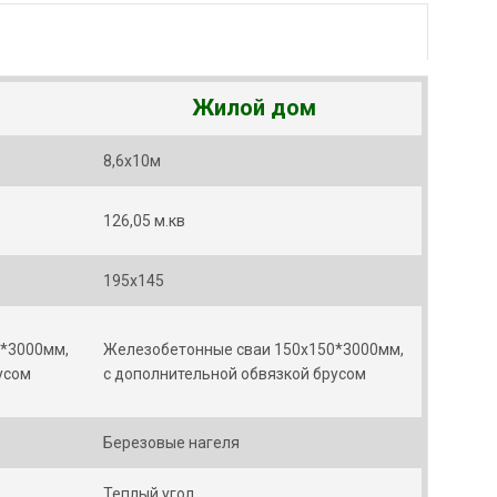
Жилой дом
8,6х10м
126,05 м.кв
195х145
0*3000мм,
Железобетонные сваи 150х150*3000мм,
усом
с дополнительной обвязкой брусом
Березовые нагеля
Теплый угол