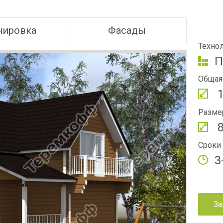
нировка
Фасады
Технол
П
Общая
1
Разме
8
Сроки 
3
За