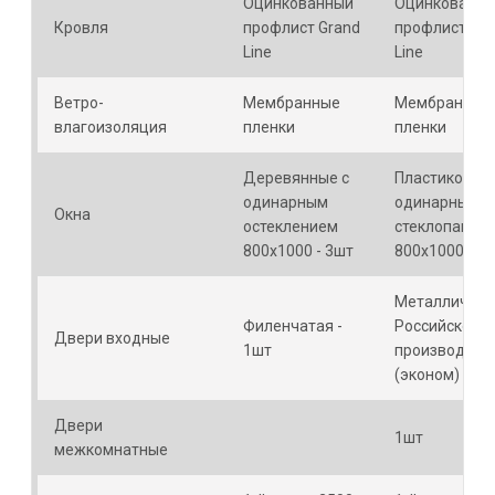
Оцинкованный
Оцинкованн
Кровля
профлист Grand
профлист Gra
Line
Line
Ветро-
Мембранные
Мембранные
влагоизоляция
пленки
пленки
Деревянные c
Пластиковые
одинарным
одинарный
Окна
остеклением
стеклопакет
800х1000 - 3шт
800х1000 - 3 
Металлическ
Филенчатая -
Российского
Двери входные
1шт
производств
(эконом) - 1ш
Двери
1шт
межкомнатные