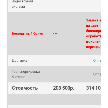
Водосточная
система
Замена кров
на цветную 
биозащитна
Бесплатный бонус
---
обработка
цокольного
перекрытия
Доставка
Оплачив
Транспортировка
Оплачив
бытовки
Стоимость
208 500р.
314 100р.