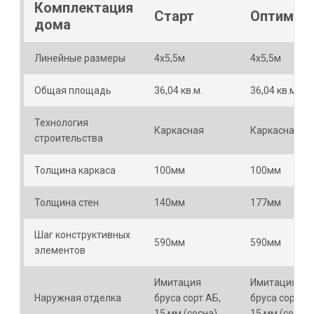
Комплектация
Старт
Оптимум
дома
Линейные размеры
4х5,5м
4х5,5м
Общая площадь
36,04 кв.м.
36,04 кв.м.
Технология
Каркасная
Каркасная
строительства
Толщина каркаса
100мм
100мм
Толщина стен
140мм
177мм
Шаг конструктивных
590мм
590мм
элементов
Имитация
Имитация
Наружная отделка
бруса сорт АБ,
бруса сорт АБ
15 мм (сосна)
15 мм (сосна)