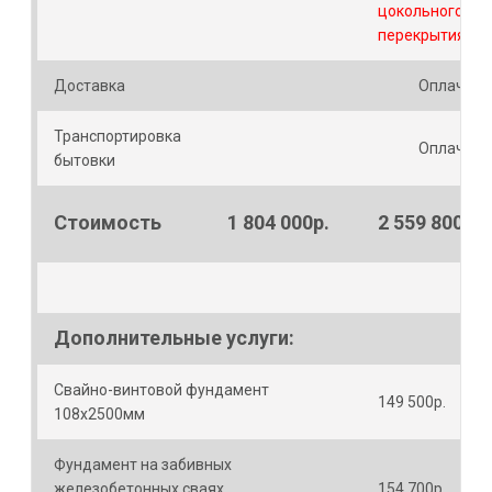
цокольного
перекрытия
Доставка
Оплачива
Транспортировка
Оплачива
бытовки
Стоимость
1 804 000р.
2 559 800р.
Дополнительные услуги:
Свайно-винтовой фундамент
149 500р.
108х2500мм
Фундамент на забивных
железобетонных сваях
154 700р.