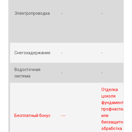
Электропроводка
-
-
Снегозадержание
-
-
Водосточная
-
-
система
Отделка
цоколя
фундамента
профнастилом
Бесплатный бонус
---
или
биозащитная
обработка