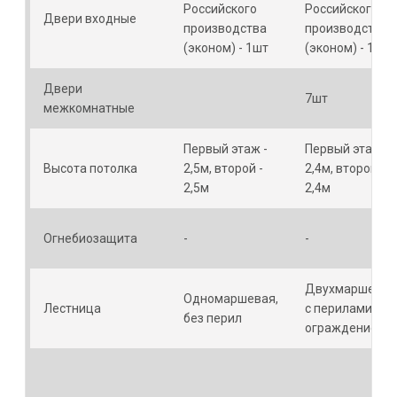
Российского
Российского
Двери входные
производства
производства
(эконом) - 1шт
(эконом) - 1шт
Двери
7шт
межкомнатные
Первый этаж -
Первый этаж -
Высота потолка
2,5м, второй -
2,4м, второй -
2,5м
2,4м
Огнебиозащита
-
-
Двухмаршевая
Одномаршевая,
Лестница
с перилами и
без перил
ограждением.