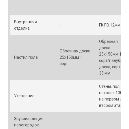
Внутренняя
-
ГКЛВ 12мм
отделка
Обрезная
доска
Обрезная доска
25х150мм 1
Настил пола
25х150мм 1
сорт/палубная
сорт
доска, сорт АВ,
35 мм
Стены, пол,
потолок 100мм,
Утепление
-
на первом и
втором этажах
Звукоизоляция
-
-
перегородок