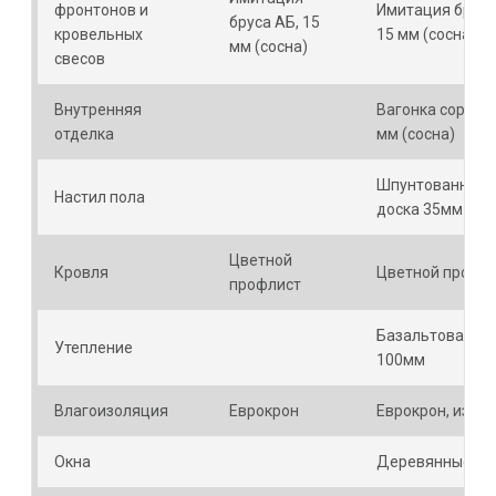
фронтонов и
Имитация бруса
бруса АБ, 15
кровельных
15 мм (сосна)
мм (сосна)
свесов
Внутренняя
Вагонка сорт Б, 
отделка
мм (сосна)
Шпунтованная
Настил пола
доска 35мм
Цветной
Кровля
Цветной профл
профлист
Базальтовая ва
Утепление
100мм
Влагоизоляция
Еврокрон
Еврокрон, изос
Окна
Деревянные - 7