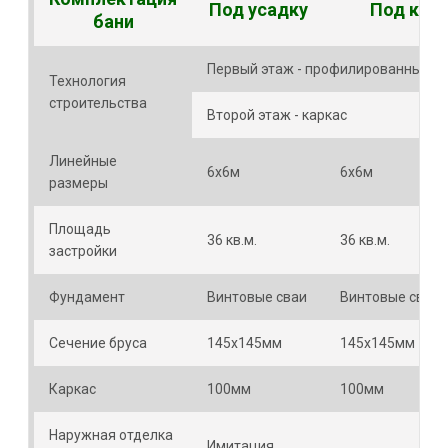
Под усадку
Под клю
бани
Первый этаж - профилированный бр
Технология
строительства
Второй этаж - каркас
Линейные
6х6м
6х6м
размеры
Площадь
36 кв.м.
36 кв.м.
застройки
Фундамент
Винтовые сваи
Винтовые сваи
Сечение бруса
145х145мм
145х145мм
Каркас
100мм
100мм
Наружная отделка
Имитация