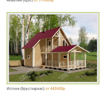
Аквелия (брус)
от 313600р.
Истоки (брус/каркас)
от 443600р.