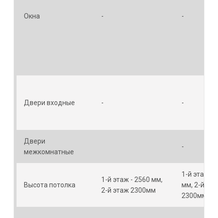
Окна
-
-
Двери входные
-
-
Двери
-
межкомнатные
1-й этаж - 
1-й этаж - 2560 мм,
Высота потолка
мм, 2-й эт
2-й этаж 2300мм
2300мм