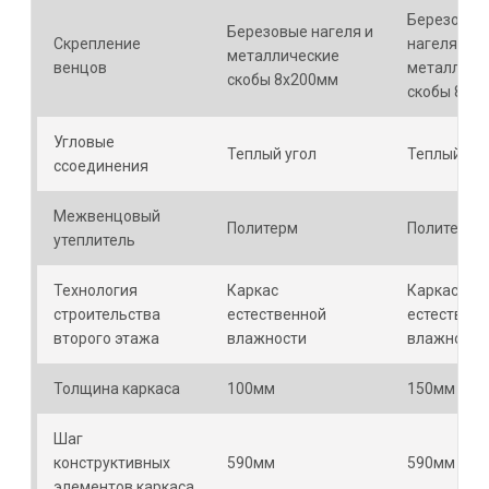
Березовые
Березовые нагеля и
Скрепление
нагеля и
металлические
венцов
металличе
скобы 8х200мм
скобы 8х2
Угловые
Теплый угол
Теплый уго
ссоединения
Межвенцовый
Политерм
Политерм
утеплитель
Технология
Каркас
Каркас
строительства
естественной
естествен
второго этажа
влажности
влажности
Толщина каркаса
100мм
150мм
Шаг
конструктивных
590мм
590мм
элементов каркаса