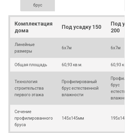
брус
Комплектация
Под уса
Под усадку 150
дома
200
Линейные
6х7м
6х7м
размеры
Общая площадь
60,93 кв.м.
60,93 кв.м.
Профилир
Технология
Профилированый
брус
строительства
брус естественной
естествен
первого этажа
влажности
влажности
Сечение
профилированного
145х145мм
195х145мм
бруса