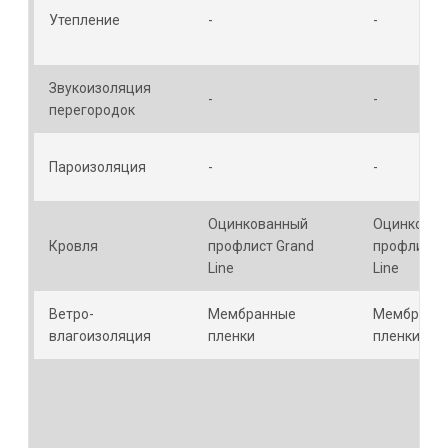
Утепление
-
-
Звукоизоляция
-
-
перегородок
Пароизоляция
-
-
Оцинкованный
Оцинкован
Кровля
профлист Grand
профлист 
Line
Line
Ветро-
Мембранные
Мембранн
влагоизоляция
пленки
пленки