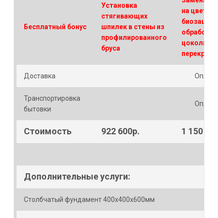
Замена кр
Установка
на цветну
стягивающих
биозащит
Бесплатный бонус
шпилек в стены из
обработка
профилированного
цокольно
бруса
перекрыт
Доставка
Оплачи
Транспортировка
Оплачи
бытовки
Стоимость
922 600р.
1 150 60
Дополнительные услуги:
Столбчатый фундамент 400х400х600мм