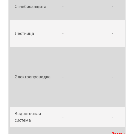
Огнебиозащита
-
-
Лестница
-
-
Электропроводка
-
-
Водосточная
-
-
система